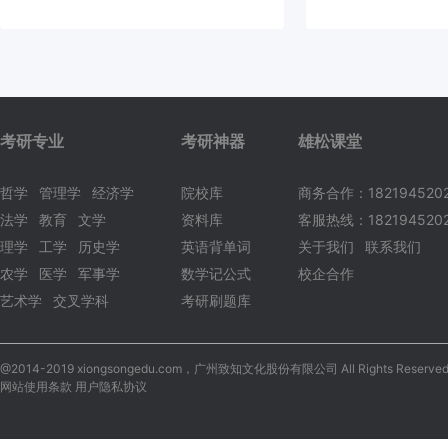
考研专业
考研神器
雄松课堂
哲学
管理学
经济学
院校库
商务合作：182194520
法学
教育
文学
资料库
客服热线：1821945202
理学
工学
历史学
英语背单词
关于我们
联系我们
农学
医学
军事学
数学记公式
校企合作
艺术学
交叉学科
考研刷题库
@2014-2019 xiongsongedu.com，广州致知文化股份有限公司 All Rights Reserved
网站使用条款 用户隐私协议