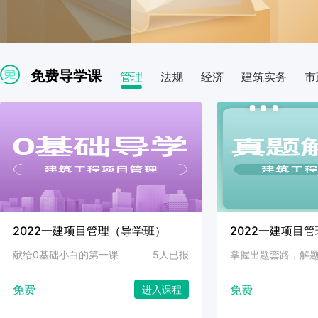
免费导学课
管理
法规
经济
建筑实务
市
2022一建项目管理（导学班）
2022一建项目
献给0基础小白的第一课
5人已报
掌握出题套路，解
免费
免费
进入课程