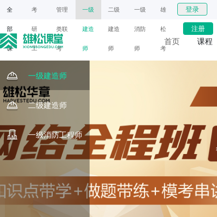
登录
全
考
管理
一级
二级
一级
雄
注册
部
研
类联
建造
建造
消防
松
首页
课程
课
工
考
师
师
师
考
网课
程
具
研
一级建造师
面授
二级建造师
一级消防工程师