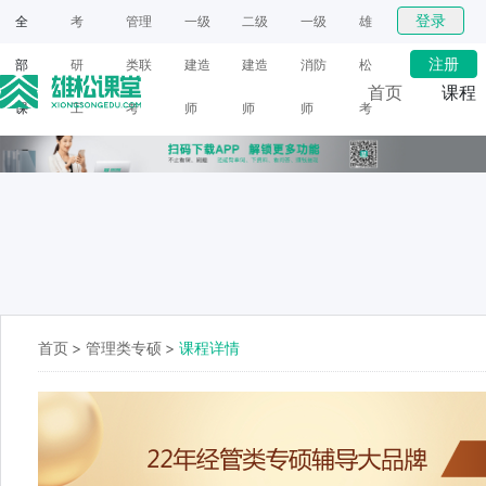
登录
全
考
管理
一级
二级
一级
雄
注册
部
研
类联
建造
建造
消防
松
首页
课程
课
工
考
师
师
师
考
网课
程
具
研
面授
首页
>
管理类专硕
>
课程详情