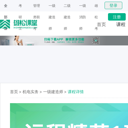
登录
全
考
管理
一级
二级
一级
雄
注册
部
研
类联
建造
建造
消防
松
首页
课程
课
工
考
师
师
师
考
网课
程
具
研
面授
首页
>
机电实务
>
一级建造师
>
课程详情