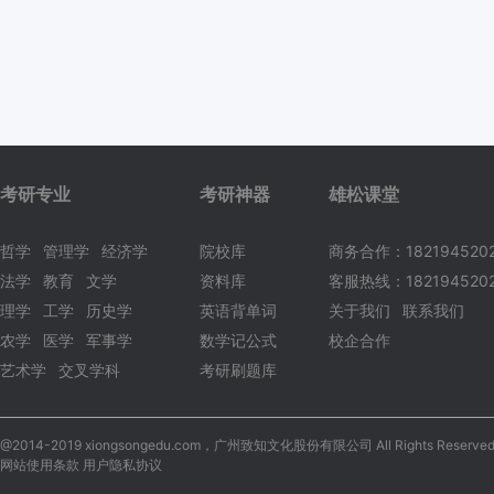
考研专业
考研神器
雄松课堂
哲学
管理学
经济学
院校库
商务合作：182194520
法学
教育
文学
资料库
客服热线：1821945202
理学
工学
历史学
英语背单词
关于我们
联系我们
农学
医学
军事学
数学记公式
校企合作
艺术学
交叉学科
考研刷题库
@2014-2019 xiongsongedu.com，广州致知文化股份有限公司 All Rights Reserved
网站使用条款 用户隐私协议