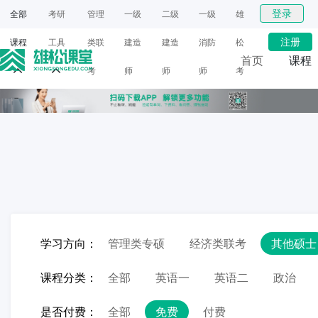
登录
全部
考研
管理
一级
二级
一级
雄
注册
课程
工具
类联
建造
建造
消防
松
首页
课程
考
师
师
师
考
网课
研
面授
学习方向：
管理类专硕
经济类联考
其他硕士
课程分类：
全部
英语一
英语二
政治
是否付费：
全部
免费
付费