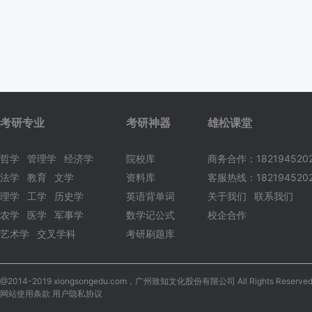
考研专业
考研神器
雄松课堂
哲学
管理学
经济学
院校库
商务合作：182194520
法学
教育
文学
资料库
客服热线：1821945202
理学
工学
历史学
英语背单词
关于我们
联系我们
农学
医学
军事学
数学记公式
校企合作
艺术学
交叉学科
考研刷题库
@2014-2019 xiongsongedu.com，广州致知文化股份有限公司 All Rights Reserved
网站使用条款 用户隐私协议