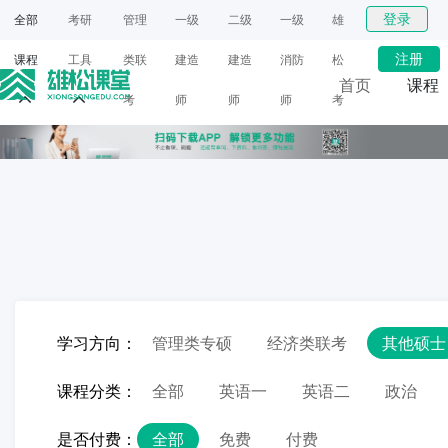
登录
全部
考研
管理
一级
二级
一级
雄
注册
课程
工具
类联
建造
建造
消防
松
首页
课程
考
师
师
师
考
网课
研
面授
学习方向：
管理类专硕
经济类联考
其他硕士
课程分类：
全部
英语一
英语二
政治
是否付费：
全部
免费
付费