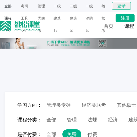
登录
全部
考研
管理
一级
二级
一级
雄
注册
课程
工具
类联
建造
建造
消防
松
首页
课程
考
师
师
师
考
网课
研
面授
学习方向：
管理类专硕
经济类联考
其他硕士
课程分类：
全部
管理
法规
经济
建
是否付费：
全部
免费
付费