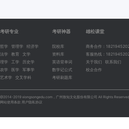
考研专业
考研神器
雄松课堂
哲学
管理学
经济学
院校库
商务合作：182194520
法学
教育
文学
资料库
客服热线：1821945202
理学
工学
历史学
英语背单词
关于我们
联系我们
农学
医学
军事学
数学记公式
校企合作
艺术学
交叉学科
考研刷题库
@2014-2019 xiongsongedu.com，广州致知文化股份有限公司 All Rights Reserved
网站使用条款 用户隐私协议