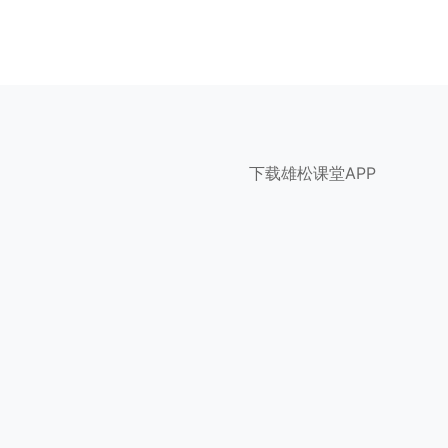
下载雄松课堂APP