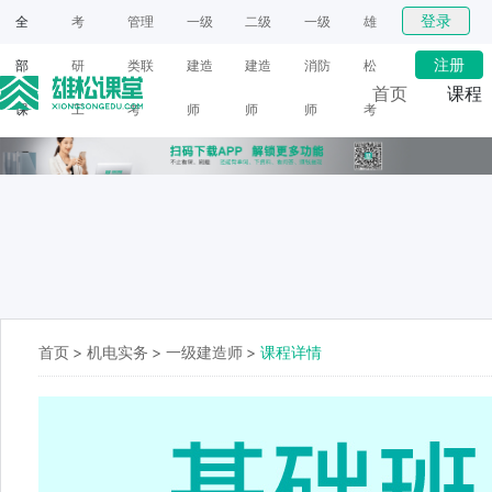
登录
全
考
管理
一级
二级
一级
雄
注册
部
研
类联
建造
建造
消防
松
首页
课程
课
工
考
师
师
师
考
网课
程
具
研
面授
首页
>
机电实务
>
一级建造师
>
课程详情