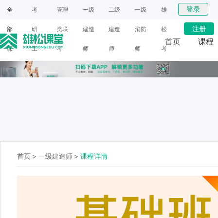
登录
全
考
管理
一级
二级
一级
雄
注册
部
研
类联
建造
建造
消防
松
首页
课程
课
工
考
师
师
师
考
网课
程
具
研
面授
首页
>
一级建造师
>
课程详情