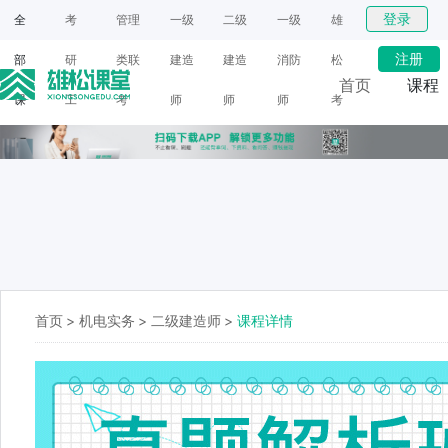
登录
全
考
管理
一级
二级
一级
雄
注册
部
研
类联
建造
建造
消防
松
首页
课程
课
工
考
师
师
师
考
网课
程
具
研
面授
首页
>
机电实务
>
二级建造师
>
课程详情