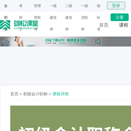
登录
全
考
管理
一级
二级
一级
雄
注册
部
研
类联
建造
建造
消防
松
首页
课程
课
工
考
师
师
师
考
网课
程
具
研
面授
首页
>
初级会计职称
>
课程详情