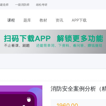
建造师
一级消防师
雄松考研
课程
题库
教材
资讯
APP下载
网课
面授
消防安全案例分析（精
1960.00