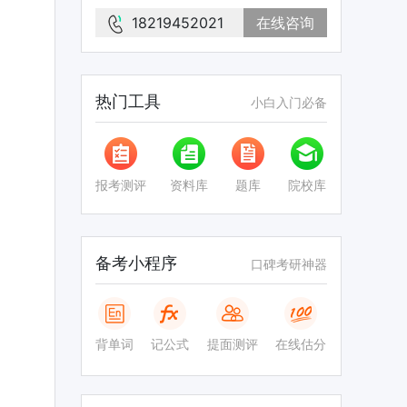
18219452021
在线咨询
热门工具
小白入门必备
报考测评
资料库
题库
院校库
备考小程序
口碑考研神器
背单词
记公式
提面测评
在线估分