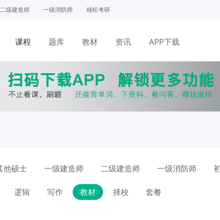
二级建造师
一级消防师
雄松考研
课程
题库
教材
资讯
APP下载
网课
面授
其他硕士
一级建造师
二级建造师
一级消防师
逻辑
写作
教材
择校
套餐