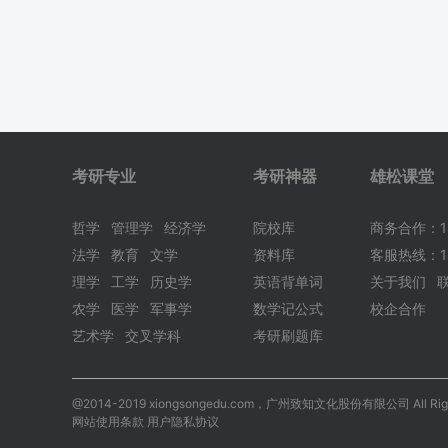
考研专业
考研神器
雄松课堂
哲学
管理学
经济学
院校库
商务合作：18
法学
教育
文学
资料库
客服热线：18
理学
工学
历史学
英语背单词
关于我们
农学
医学
军事学
数学记公式
校企合作
艺术学
交叉学科
考研刷题库
@2014-2019 xiongsongedu.com，广州致知文化股份有限公司 All Right
网站使用条款 用户隐私协议