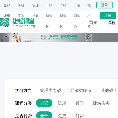
登录
全部
考研
管理
一级
二级
一级
雄
注册
课程
工具
类联
建造
建造
消防
松
首页
课程
考
师
师
师
考
网课
研
面授
学习方向：
管理类专硕
经济类联考
其他硕士
课程分类：
全部
法规
管理
建筑实务
是否付费：
全部
免费
付费