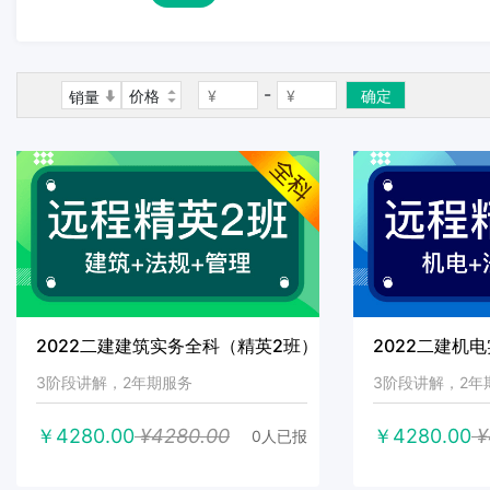
-
价格
确定
销量
2022二建建筑实务全科（精英2班）
2022二建机
3阶段讲解，2年期服务
3阶段讲解，2年
￥4280.00
¥4280.00
￥4280.00
¥
0人已报