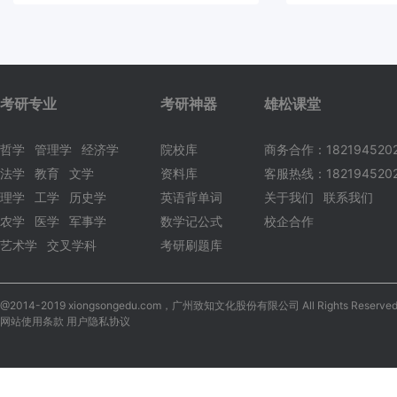
考研专业
考研神器
雄松课堂
哲学
管理学
经济学
院校库
商务合作：182194520
法学
教育
文学
资料库
客服热线：1821945202
理学
工学
历史学
英语背单词
关于我们
联系我们
农学
医学
军事学
数学记公式
校企合作
艺术学
交叉学科
考研刷题库
@2014-2019 xiongsongedu.com，广州致知文化股份有限公司 All Rights Reserved
网站使用条款 用户隐私协议