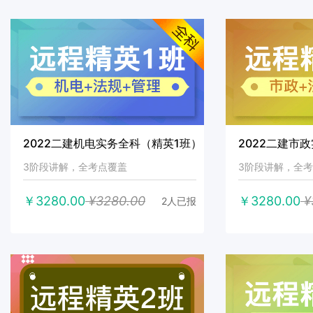
2022二建机电实务全科（精英1班）
2022二建市
3阶段讲解，全考点覆盖
3阶段讲解，全
￥3280.00
¥3280.00
￥3280.00
¥
2人已报