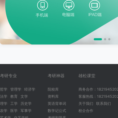
考研专业
考研神器
雄松课堂
哲学
管理学
经济学
院校库
商务合作：182194520
法学
教育
文学
资料库
客服热线：1821945202
理学
工学
历史学
英语背单词
关于我们
联系我们
农学
医学
军事学
数学记公式
校企合作
艺术学
交叉学科
考研刷题库