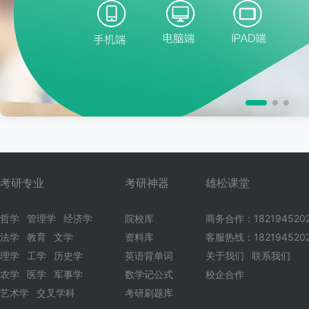
考研专业
考研神器
雄松课堂
哲学
管理学
经济学
院校库
商务合作：182194520
法学
教育
文学
资料库
客服热线：1821945202
理学
工学
历史学
英语背单词
关于我们
联系我们
农学
医学
军事学
数学记公式
校企合作
艺术学
交叉学科
考研刷题库