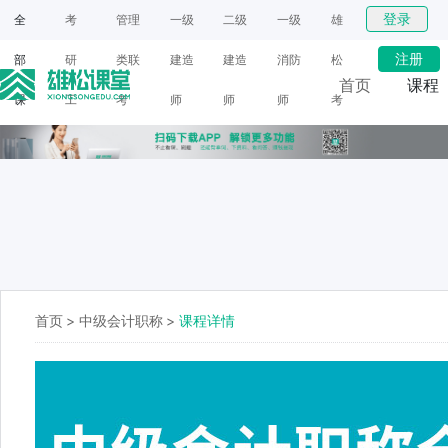
登录
全
考
管理
一级
二级
一级
雄
注册
部
研
类联
建造
建造
消防
松
首页
课程
课
工
考
师
师
师
考
网课
程
具
研
面授
首页
>
中级会计职称
>
课程详情