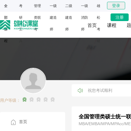
登录
全
考
管理
一级
二级
一级
雄
注册
部
研
类联
建造
建造
消防
松
首页
课程
课
工
考
师
师
师
考
网课
程
具
研
面授
祝您考试顺利
用户等级：
全国管理类硕士统一
首页
MBA/EMBA/MPA/MPAcc/M