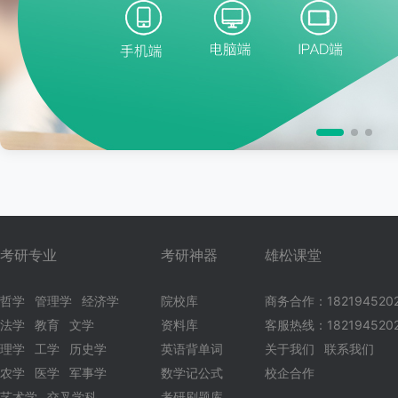
考研专业
考研神器
雄松课堂
哲学
管理学
经济学
院校库
商务合作：182194520
法学
教育
文学
资料库
客服热线：1821945202
理学
工学
历史学
英语背单词
关于我们
联系我们
农学
医学
军事学
数学记公式
校企合作
艺术学
交叉学科
考研刷题库