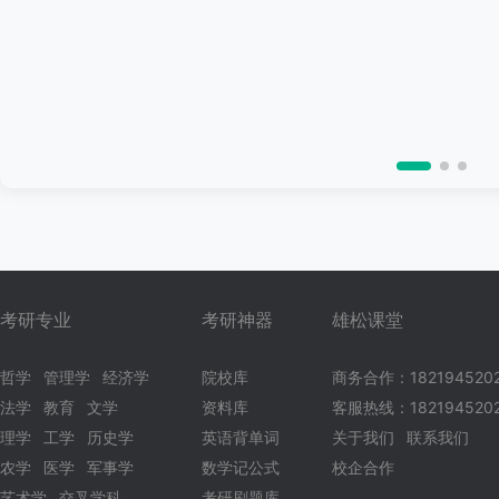
考研专业
考研神器
雄松课堂
哲学
管理学
经济学
院校库
商务合作：182194520
法学
教育
文学
资料库
客服热线：1821945202
理学
工学
历史学
英语背单词
关于我们
联系我们
农学
医学
军事学
数学记公式
校企合作
艺术学
交叉学科
考研刷题库