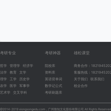
考研专业
考研神器
雄松课堂
哲学
管理学
经济学
院校库
商务合作：182194520
法学
教育
文学
资料库
客服热线：1821945202
理学
工学
历史学
英语背单词
关于我们
联系我们
农学
医学
军事学
数学记公式
校企合作
艺术学
交叉学科
考研刷题库
@2014-2019 xiongsongedu.com，广州致知文化股份有限公司 All Rights Reserved