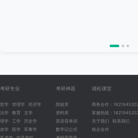
考研专业
考研神器
雄松课堂
哲学
管理学
经济学
院校库
商务合作：182194520
法学
教育
文学
资料库
客服热线：1821945202
理学
工学
历史学
英语背单词
关于我们
联系我们
农学
医学
军事学
数学记公式
校企合作
艺术学
交叉学科
考研刷题库