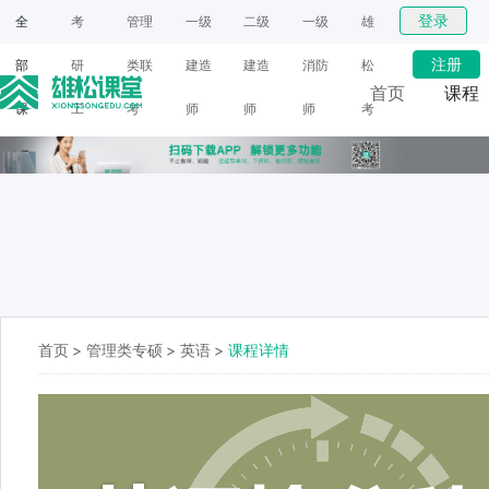
登录
全
考
管理
一级
二级
一级
雄
注册
部
研
类联
建造
建造
消防
松
首页
课程
课
工
考
师
师
师
考
网课
程
具
研
面授
首页
>
管理类专硕
>
英语
>
课程详情